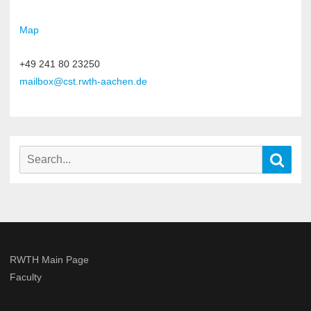
Map
+49 241 80 23250
mailbox@cst.rwth-aachen.de
Search
Sear
for:
RWTH Main Page
Faculty